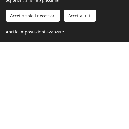
esperienza utente possibile.
Approfondisci
Accetta solo i necessari
Accetta tutti
Apri le impostazioni avanzate
Vetraio a domicilio per foratura vetri a Milano e provincia
Foratura vetri per gattaiole e
condizionatori a Milano e provincia