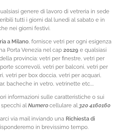
alsiasi genere di lavoro di vetreria in sede
eribili tutti i giorni dal lunedi al sabato e in
 nei giorni festivi.
ria a Milano
, fornisce vetri per ogni esigenza
ona Porta Venezia nel cap
20129
e qualsiasi
della provincia: vetri per finestre, vetri per
 porte scorrevoli, vetri per balconi, vetri per
ri, vetri per box doccia, vetri per acquari,
, bacheche in vetro, vetrinette etc....
ri informazioni sulle caratteristiche o sui
e specchi al
Numero
cellulare al
320 4160160
tarci via mail inviando una
Richiesta di
i risponderemo in brevissimo tempo.