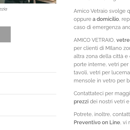
ezia
Amico Vetraio svolge qu
oppure
a domicilio
, rep
caso di emergenza anche
AMICO VETRAIO,
vetre
per clienti di MIlano z
altra zona della città e 
porte interne, vetri per
tavoli, vetri per lucerna
mensole in vetro per bar
Contattateci per maggio
prezzi
dei nostri vetri 
Potrete, inoltre, contat
Preventivo on Line
, v