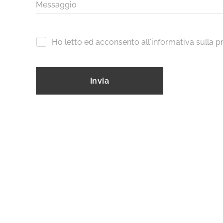
Messaggio
Ho letto ed acconsento all'informativa sulla p
Invia