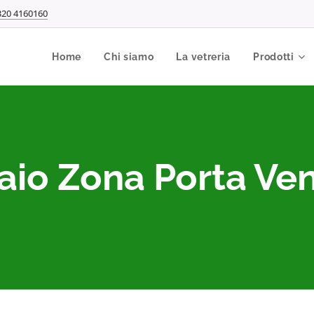
320 4160160
Home
Chi siamo
La vetreria
Prodotti
aio Zona Porta Ve