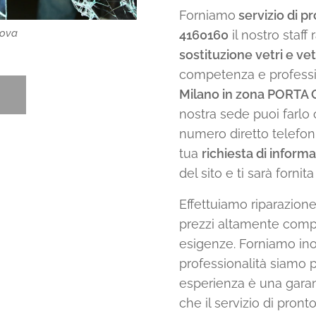
Forniamo
servizio di p
nova
4160160
il nostro staff
sostituzione vetri e ve
competenza e professio
Milano in zona PORT
nostra sede puoi farlo 
numero diretto telefo
tua
richiesta di informa
del sito e ti sarà forni
Effettuiamo riparazion
prezzi altamente compe
esigenze. Forniamo inol
professionalità siamo p
esperienza è una garan
che il servizio di pront