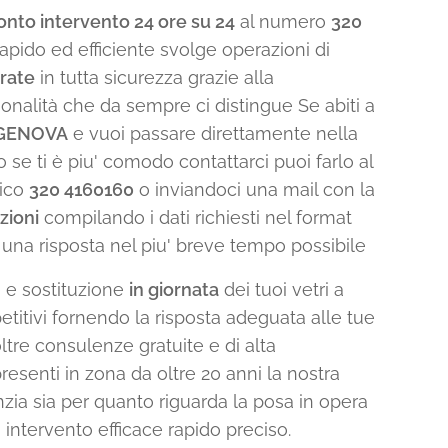
ronto intervento 24 ore su 24
al numero
320
 rapido ed efficiente svolge operazioni di
trate
in tutta sicurezza grazie alla
nalità che da sempre ci distingue Se abiti a
A GENOVA
e vuoi passare direttamente nella
o se ti è piu' comodo contattarci puoi farlo al
nico
320 4160160
o inviandoci una mail con la
zioni
compilando i dati richiesti nel format
ta una risposta nel piu' breve tempo possibile
e e sostituzione
in giornata
dei tuoi vetri a
titivi fornendo la risposta adeguata alle tue
tre consulenze gratuite e di alta
resenti in zona da oltre 20 anni la nostra
zia sia per quanto riguarda la posa in opera
o intervento efficace rapido preciso.