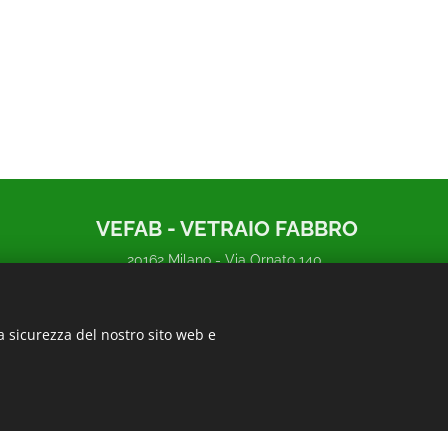
VEFAB - VETRAIO FABBRO
20162 Milano - Via Ornato 140
20095 Cusano Milanino - Via Zucchi 39
320 4160160
a sicurezza del nostro sito web e
P.IVA 09093700962
PRIVACY POLICY
-
COOKIE POLICY
Creato con
Webnode
Cookies