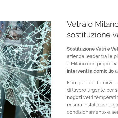
Vetraio Milan
sostituzione ve
Sostituzione Vetri e Ve
azienda leader tra le p
a Milano con propria
v
interventi a domicilio
a
E' in grado di fornirvi 
di lavoro urgente per
s
negozi
vetri temperati 
misura
installazione gat
condizionamento e ae