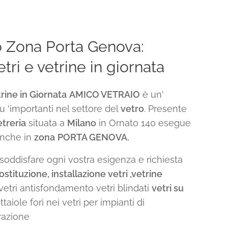
o Zona Porta Genova:
tri e vetrine in giornata
trine in Giornata
AMICO VETRAIO
è un'
iu 'importanti nel settore del
vetro
. Presente
etreria
situata a
Milano
in Ornato 140 esegue
nche in
zona
PORTA GENOVA.
e soddisfare ogni vostra esigenza e richiesta
ostituzione, installazione vetri ,vetrine
vetri antisfondamento vetri blindati
vetri su
taiole fori nei vetri per impianti di
razione