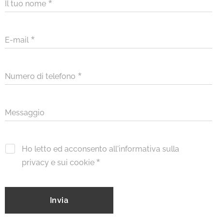
Il tuo nome
E-mail
Numero di telefono
Messaggio
Ho letto ed acconsento all'informativa sulla
privacy e sui cookie
Invia