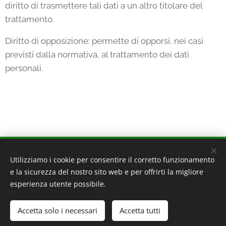
diritto di trasmettere tali dati a un altro titolare del
trattamento.
Diritto di opposizione: permette di opporsi, nei casi
previsti dalla normativa, al trattamento dei dati
personali.
VEFAB - VETRAIO FABBRO
Utilizziamo i cookie per consentire il corretto funzionamento
e la sicurezza del nostro sito web e per offrirti la migliore
20162 Milano - Via Ornato 140
esperienza utente possibile.
20095 Cusano Milanino - Via Zucchi 39
320 4160160
Accetta solo i necessari
Accetta tutti
P.IVA 09093700962
PRIVACY POLICY
-
COOKIE POLICY