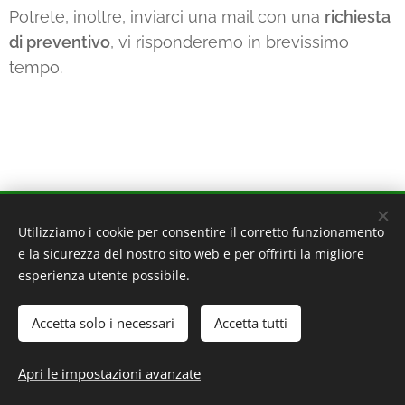
Potrete, inoltre, inviarci una mail con una
richiesta
di preventivo
, vi risponderemo in brevissimo
tempo.
VEFAB - VETRAIO FABBRO
Utilizziamo i cookie per consentire il corretto funzionamento
e la sicurezza del nostro sito web e per offrirti la migliore
20162 Milano - Via Ornato 140
esperienza utente possibile.
20095 Cusano Milanino - Via Zucchi 39
320 4160160
Accetta solo i necessari
Accetta tutti
P.IVA 09093700962
PRIVACY POLICY
-
COOKIE POLICY
Apri le impostazioni avanzate
Creato con
Webnode
Cookies