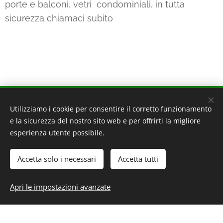
porte e balconi, vetri condominiali, in tutta
sicurezza chiamaci subito
VEFAB - VETRAIO FABBRO
Utilizziamo i cookie per consentire il corretto funzionamento
e la sicurezza del nostro sito web e per offrirti la migliore
20162 Milano - Via Ornato 140
esperienza utente possibile.
20095 Cusano Milanino - Via Zucchi 39
320 4160160
Accetta solo i necessari
Accetta tutti
P.IVA 09093700962
PRIVACY POLICY
-
COOKIE POLICY
Apri le impostazioni avanzate
Creato con
Webnode
Cookies
Crea il tuo sito web gratis!