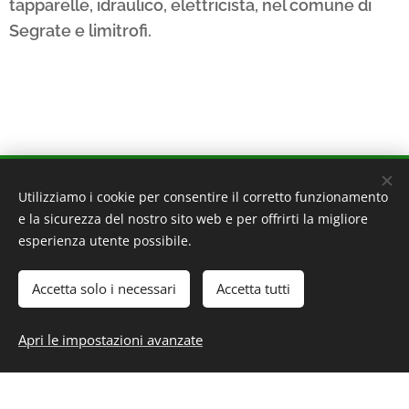
tapparelle, idraulico, elettricista, nel comune di
Segrate e limitrofi.
VEFAB - VETRAIO FABBRO
Utilizziamo i cookie per consentire il corretto funzionamento
e la sicurezza del nostro sito web e per offrirti la migliore
20162 Milano - Via Ornato 140
esperienza utente possibile.
20095 Cusano Milanino - Via Zucchi 39
320 4160160
Accetta solo i necessari
Accetta tutti
P.IVA 09093700962
PRIVACY POLICY
-
COOKIE POLICY
Apri le impostazioni avanzate
Creato con
Webnode
Cookies
Crea il tuo sito web gratis!