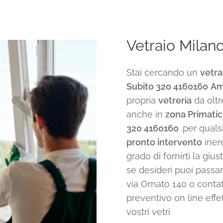
Vetraio Milan
Stai cercando un
vetra
Subito 320 4160160
Am
propria
vetreria
da oltr
anche in
zona Primatic
320 4160160
.per quals
pronto intervento
iner
grado di fornirti la giu
se desideri puoi passar
via Ornato 140 o contatt
preventivo on line eff
vostri vetri