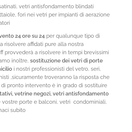
satinati, vetri antisfondamento blindati
taiole, fori nei vetri per impianti di aerazione
atori
vento 24 ore su 24
per qualunque tipo di
isolvere affidati pure alla nostra
aff provvederà a risolvere in tempi brevissimi
amo inoltre,
sostituzione dei vetri di porte
icilio
i nostri professionisti del vetro, seri,
ionisti ,sicuramente troveranno la risposta che
o di pronto intervento è in grado di sostituire
itativi, vetrine negozi, vetri antisfondamento
e vostre porte e balconi, vetri condominiali,
maci subito