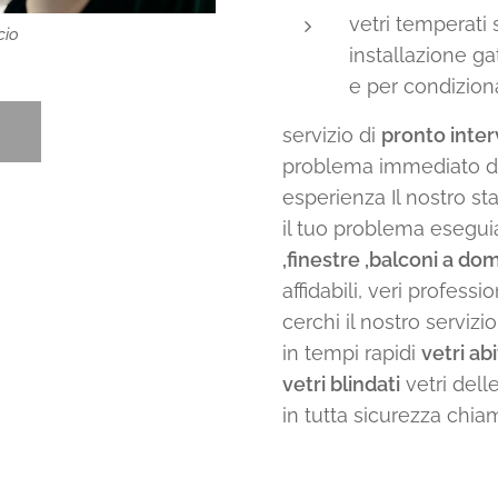
vetri temperati 
cio
installazione gat
e per condizion
servizio di
pronto inter
problema immediato da r
esperienza Il nostro st
il tuo problema esegui
,finestre ,balconi a dom
affidabili, veri profess
cerchi il nostro servizi
in tempi rapidi
vetri ab
vetri blindati
vetri dell
in tutta sicurezza chia