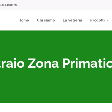
320 4160160
Home
Chi siamo
La vetreria
Prodotti
raio Zona Primati