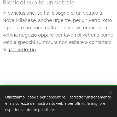
Richiedi subito un vetraio
In conclusione, se hai bisogno di un vetraio a
Nova Milanese, anche urgente, per un vetro rotto
o per fare un buco nella finestra, sistemare una
vetrina negozio oppure per lavori di vetreria come
vetri e specchi su misura non esitare a contattarci
al
320-4160160
VEFAB - VETRAIO FABBRO
Utilizziamo i cookie per consentire il corretto funzionamento
e la sicurezza del nostro sito web e per offrirti la migliore
20162 Milano - Via Ornato 140
esperienza utente possibile.
20095 Cusano Milanino - Via Zucchi 39
320 4160160