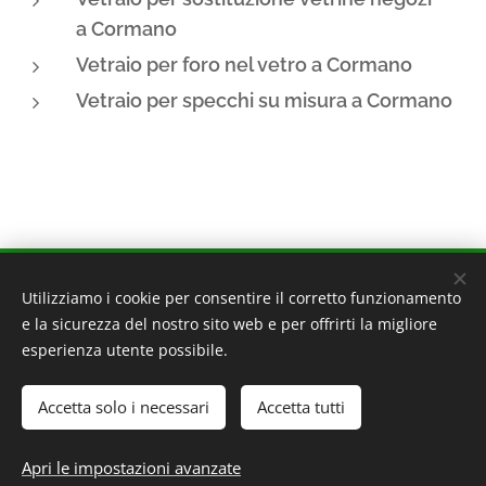
a
Cormano
Vetraio per foro nel vetro a
Cormano
Vetraio per specchi su misura a
Cormano
VEFAB - VETRAIO FABBRO
Utilizziamo i cookie per consentire il corretto funzionamento
e la sicurezza del nostro sito web e per offrirti la migliore
20162 Milano - Via Ornato 140
esperienza utente possibile.
20095 Cusano Milanino - Via Zucchi 39
320 4160160
Accetta solo i necessari
Accetta tutti
P.IVA 09093700962
PRIVACY POLICY
-
COOKIE POLICY
Apri le impostazioni avanzate
Creato con
Webnode
Cookies